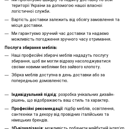
території України за допомогою нашої власної
логістичної служби.
Вартість доставки залежить від обсягу замовлення та
місця доставки.
Ми гарантуємо зручний час доставки та надаємо
можливість погодження зручного часу отримання.
Послуга збирання меблів:
Наші професійні збирачі меблів нададуть послугу
збирання, щоб ви могли відразу насолоджуватися
своїми новими меблями без зайвого клопоту.
Збірка меблів доступна в день доставки або за
попередньою домовленістю.
Індивідуальний підхід
: розробка унікальних дизайн-
рішень, що відображають ваш стиль та характер.
Професійні рекомендації
: підбір меблів, освітлення,
сантехніки та декору від провідних італійських та
німецьких брендів.
3D-візуалізація
: можливість побачити майбутній інтер'єр