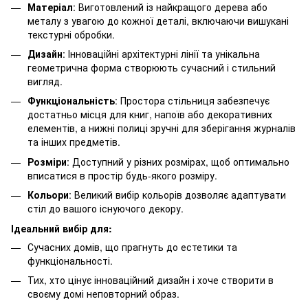
Матеріал
: Виготовлений із найкращого дерева або
металу з увагою до кожної деталі, включаючи вишукані
текстурні обробки.
Дизайн
: Інноваційні архітектурні лінії та унікальна
геометрична форма створюють сучасний і стильний
вигляд.
Функціональність
: Простора стільниця забезпечує
достатньо місця для книг, напоїв або декоративних
елементів, а нижні полиці зручні для зберігання журналів
та інших предметів.
Розміри
: Доступний у різних розмірах, щоб оптимально
вписатися в простір будь-якого розміру.
Кольори
: Великий вибір кольорів дозволяє адаптувати
стіл до вашого існуючого декору.
Ідеальний вибір для:
Сучасних домів, що прагнуть до естетики та
функціональності.
Тих, хто цінує інноваційний дизайн і хоче створити в
своєму домі неповторний образ.