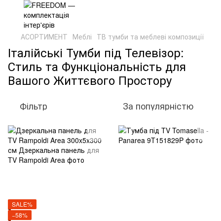
АСОРТИМЕНТ
Меблі
ТВ тумби та меблеві композиції
Італійські Тумби під Телевізор:
Стиль та Функціональність для
Вашого Життєвого Простору
Фільтр
За популярністю
SALE%
−58%