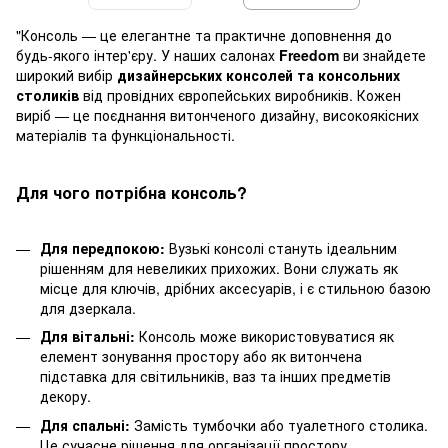
"Консоль — це елегантне та практичне доповнення до
будь-якого інтер'єру. У наших салонах
Freedom
ви знайдете
широкий вибір
дизайнерських консолей та консольних
столиків
від провідних європейських виробників. Кожен
виріб — це поєднання витонченого дизайну, високоякісних
матеріалів та функціональності.
Для чого потрібна консоль?
Для передпокою:
Вузькі консолі стануть ідеальним
рішенням для невеликих прихожих. Вони служать як
місце для ключів, дрібних аксесуарів, і є стильною базою
для дзеркала.
Для вітальні:
Консоль може використовуватися як
елемент зонування простору або як витончена
підставка для світильників, ваз та інших предметів
декору.
Для спальні:
Замість тумбочки або туалетного столика.
Це сучасне рішення для організації простору.