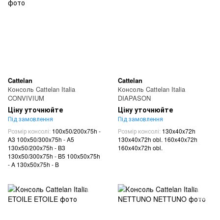
Cattelan
Cattelan
Консоль Cattelan Italia
Консоль Cattelan Italia
CONVIVIUM
DIAPASON
Ціну уточнюйте
Ціну уточнюйте
Під замовлення
Під замовлення
Розмір консолі
100x50/200x75h -
Розмір консолі
130x40x72h
A3 100x50/300x75h - A5
130x40x72h obl. 160x40x72h
130x50/200x75h - B3
160x40x72h obl.
130x50/300x75h - B5 100x50x75h
- A 130x50x75h - B