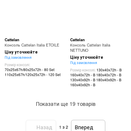
Cattelan
Cattelan
Консоль Cattelan Italia ETOILE
Консоль Cattelan Italia
NETTUNO
Ціну уточнюйте
Ціну уточнюйте
Під замовлення
Під замовлення
Розмір консолі
70x25x67h/80x25x72h - 80 Set
Розмір консолі
130x40x72h - B
110x25x67h/120x25x72h - 120 Set
160x40x72h - B 180x40x72h - B
130x40x92h - B 180x40x92h - B
160x40x92h - B
Показати ще 19 товарів
Назад
Вперед
1
з 2