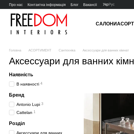
Перейти до основного контенту
Укр
Рус
Про нас
Контактна інформація
Блог
Вакансії
САЛОНИ
АСОР
Головна
АСОРТИМЕНТ
Сантехніка
Аксессуари для ванних кімнат
Аксессуари для ванних кім
Наявність
4
В наявності
Бренд
3
Antonio Lupi
1
Cattelan
Розділ
Аксессуари для ванних