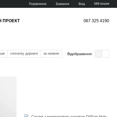
Мій кошик
Порівняння
Бажання
Вхід
Н ПРОЕКТ
067 325 4190
вше
спочатку дорожчі
за назвою
Відображення: