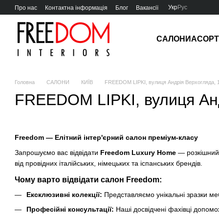
Перейти до основного контенту
Укр
Рус
Про нас
Контактна інформація
Блог
Вакансії
САЛОНИ
АСОР
Головна
САЛОНИ
КИЇВ
FREEDOM LIPKI, вулиця Андрія Верхогляда, 
FREEDOM LIPKI, вулиця Анд
Freedom — Елітний інтер'єрний салон преміум-класу
Запрошуємо вас відвідати
Freedom Luxury Home
— розкішний 
від провідних італійських, німецьких та іспанських брендів.
Чому варто відвідати салон Freedom:
Ексклюзивні колекції:
Представляємо унікальні зразки меб
Професійні консультації:
Наші досвідчені фахівці допомож