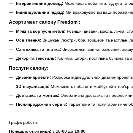
Інтерактивний досвід:
Можливість побачити, відчути та оц
Індивідуальний підхід:
Ми враховуємо всі ваші побажанн
Асортимент салону Freedom :
М'які та корпусні меблі:
Розкішні дивани, крісла, ліжка, сто
Освітлення:
Вишукані люстри, бра, торшери та настільні 
Сантехніка та плитка:
Високоякісні ванни, раковини, змішу
Декор та текстиль:
Килими, штори, постільна білизна та а
Послуги салону:
Дизайн-проекти:
Розробка індивідуальних дизайн-проекті
3D-візуалізація:
Можливість побачити майбутній інтер'єр щ
Доставка та монтаж:
Оперативна доставка та професійний
Післяпродажний сервіс:
Гарантійне та післягарантійне о
Графік роботи:
Понеділок-п'ятниця
: з 10-00 до 19-00