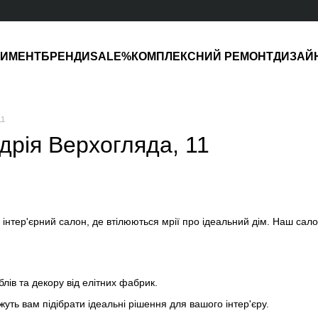
ТИМЕНТ
БРЕНДИ
SALE%
КОМПЛЕКСНИЙ РЕМОНТ
ДИЗАЙ
11
рія Верхогляда, 11
інтер'єрний салон, де втілюються мрії про ідеальний дім. Наш салон
лів та декору від елітних фабрик.
уть вам підібрати ідеальні рішення для вашого інтер'єру.