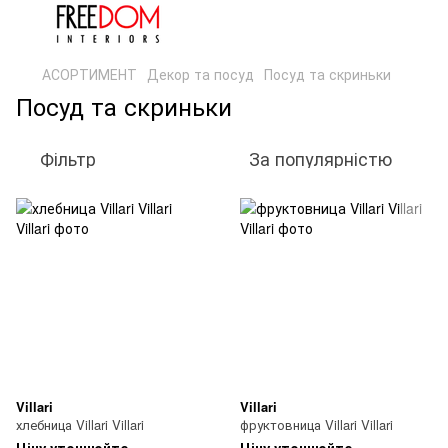
АСОРТИМЕНТ
Декор та посуд
Посуд та скриньки
Посуд та скриньки
Фільтр
За популярністю
Villari
Villari
хлебница Villari Villari
фруктовница Villari Villari