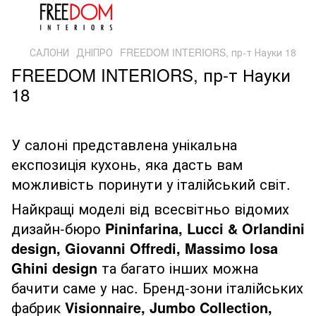
САЛОНИ
ДНІПРО
FREEDOM INTERIORS, пр-т Науки 18
FREEDOM INTERIORS, пр-т Науки
18
У салоні представлена унікальна
експозиція кухонь, яка дасть вам
можливість поринути у італійський світ.
Найкращі моделі від всесвітньо відомих
дизайн-бюро
Pininfarina, Lucci & Orlandini
design, Giovanni Offredi, Massimo Iosa
Ghini design
та багато інших можна
бачити саме у нас. Бренд-зони італійських
фабрик
Visionnaire, Jumbo Collection,