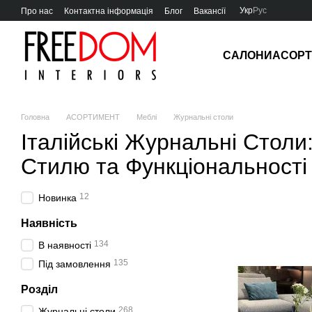
Перейти до основного контенту
Укр
Рус
Про нас
Контактна інформація
Блог
Вакансії
САЛОНИ
АСОР
Головна
АСОРТИМЕНТ
Меблі
Журнальні столи
Італійські Журнальні Столи
Стилю та Функціональності
12
Новинка
Наявність
134
В наявності
135
Під замовлення
Розділ
268
Журнальні столи