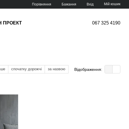
Мій кошик
Порівняння
Бажання
Вхід
Н ПРОЕКТ
067 325 4190
вше
спочатку дорожчі
за назвою
Відображення: