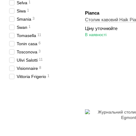
1
Selva
1
Siwa
Pianca
3
Smania
Столик кавовий Haik Pi
1
Swan
Ціну уточнюйте
В наявності
11
Tomasella
6
Tonin casa
3
Tosconova
11
Ulivi Salotti
8
Visionnaire
1
Vittoria Frigerio