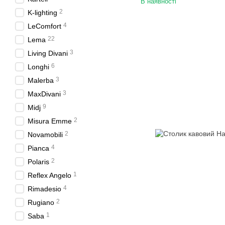
В наявності
2
K-lighting
4
LeComfort
22
Lema
3
Living Divani
6
Longhi
3
Malerba
3
MaxDivani
9
Midj
2
Misura Emme
2
Novamobili
4
Pianca
2
Polaris
1
Reflex Angelo
4
Rimadesio
2
Rugiano
1
Saba