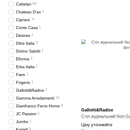
60
Cattelan
1
Chateau D'ax
4
Cipriani
1
Conte Casa
2
Desiree
3
Ditre Italia
1
Doimo Salotti
3
Eforma
1
Erba Italia
1
Fiam
1
Frigerio
2
Gallotti&Radice
14
Gamma Arredamenti
4
Gianfranco Ferre Home
Gallotti&Radice
1
JC Passion
Стіл журнальний Nori Ga
1
Jumbo
Ціну уточнюйте
3
Kartell