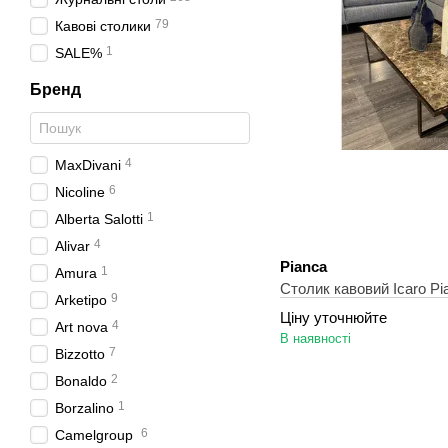
79
Кавові столики
1
SALE%
Бренд
4
MaxDivani
6
Nicoline
1
Alberta Salotti
4
Alivar
Pianca
1
Amura
Cтолик кавовий Icaro Pi
9
Arketipo
Ціну уточнюйте
4
Art nova
В наявності
7
Bizzotto
2
Bonaldo
1
Borzalino
6
Camelgroup