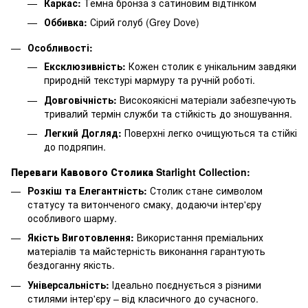
Каркас:
Темна бронза з сатиновим відтінком
Оббивка:
Сірий голуб (Grey Dove)
Особливості:
Ексклюзивність:
Кожен столик є унікальним завдяки
природній текстурі мармуру та ручній роботі.
Довговічність:
Високоякісні матеріали забезпечують
тривалий термін служби та стійкість до зношування.
Легкий Догляд:
Поверхні легко очищуються та стійкі
до подряпин.
Переваги Кавового Столика Starlight Collection:
Розкіш та Елегантність:
Столик стане символом
статусу та витонченого смаку, додаючи інтер'єру
особливого шарму.
Якість Виготовлення:
Використання преміальних
матеріалів та майстерність виконання гарантують
бездоганну якість.
Універсальність:
Ідеально поєднується з різними
стилями інтер'єру – від класичного до сучасного.