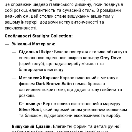
це справжній шедевр італійського дизайну, який поєднує в
собі розкіш, елегантність та сучасний стиль. З розмірами
ø40×50h см
, цей столик стане вишуканим акцентом у
вашому інтер'єрі, додаючи нотку витонченості та
ексклюзивності.
Особливості Starlight Collection:
Унікальні Матеріали:
Сідельна Шкіра:
Бокова поверхня столика обтягнута
спеціальною сідельною шкірою кольору
Grey Dove
(сірий голуб), що надає виробу м'якості та
благородного вигляду.
Металевий Каркас:
Каркас виконаний з металу з
фінішем
Dark Bronze Satin
(темна бронза з
сатиновим покриттям), що додає столу глибини та
розкоші.
Стільниця:
Верх столика виготовлений з мармуру
Silver Root
, який відомий своїм унікальним малюнком
та блиском, підкреслюючи ексклюзивність виробу.
Вишуканий Дизайн:
Елегантні форми та деталі ручної