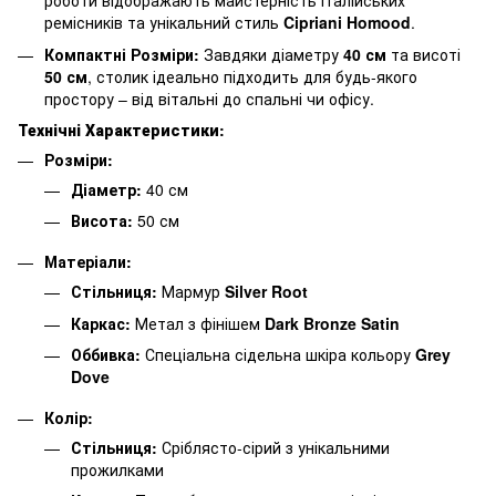
роботи відображають майстерність італійських
ремісників та унікальний стиль
Cipriani Homood
.
Компактні Розміри:
Завдяки діаметру
40 см
та висоті
50 см
, столик ідеально підходить для будь-якого
простору – від вітальні до спальні чи офісу.
Технічні Характеристики:
Розміри:
Діаметр:
40 см
Висота:
50 см
Матеріали:
Стільниця:
Мармур
Silver Root
Каркас:
Метал з фінішем
Dark Bronze Satin
Оббивка:
Спеціальна сідельна шкіра кольору
Grey
Dove
Колір:
Стільниця:
Сріблясто-сірий з унікальними
прожилками