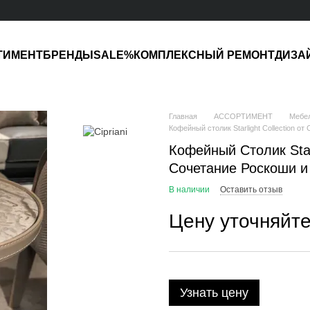
ТИМЕНТ
БРЕНДЫ
SALE%
КОМПЛЕКСНЫЙ РЕМОНТ
ДИЗА
Главная
АССОРТИМЕНТ
Мебе
Кофейный столик Starlight Collection от 
Кофейный Столик Starl
Сочетание Роскоши и
В наличии
Оставить отзыв
Цену уточняйт
Узнать цену