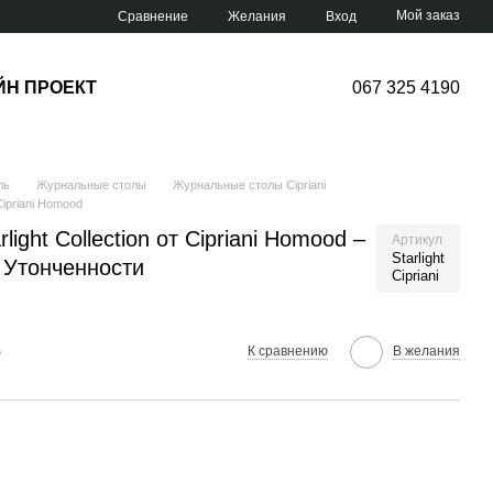
Мой заказ
Сравнение
Желания
Вход
ЙН ПРОЕКТ
067 325 4190
ль
Журнальные столы
Журнальные столы Cipriani
Cipriani Homood
ight Collection от Cipriani Homood –
Артикул
Starlight
 Утонченности
Cipriani
е
К сравнению
В желания