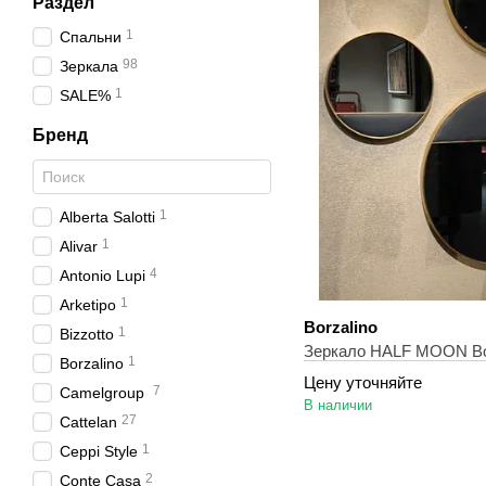
Раздел
1
Спальни
98
Зеркала
1
SALE%
Бренд
1
Alberta Salotti
1
Alivar
4
Antonio Lupi
1
Arketipo
Borzalino
1
Bizzotto
Зеркало HALF MOON Bor
1
Borzalino
Цену уточняйте
7
Camelgroup
В наличии
27
Cattelan
1
Ceppi Style
2
Conte Casa