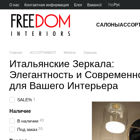
Перейти к основному контенту
Укр
Рус
О нас
Контактная информация
Блог
Вакансії
САЛОНЫ
АССОР
Главная
АССОРТИМЕНТ
Мебель
Зеркала
Итальянские Зеркала:
Элегантность и Современн
для Вашего Интерьера
1
SALE%
Наличие
43
В наличии
55
Под заказ