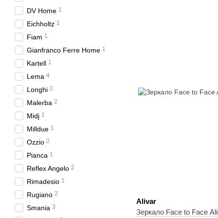
1
DV Home
1
Eichholtz
1
Fiam
1
Gianfranco Ferre Home
1
Kartell
4
Lema
2
Longhi
2
Malerba
1
Midj
1
Milldue
2
Ozzio
1
Pianca
2
Reflex Angelo
1
Rimadesio
2
Rugiano
Alivar
3
Smania
Зеркало Face to Face Ali