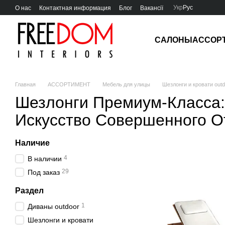
Перейти к основному контенту
Укр
Рус
О нас
Контактная информация
Блог
Вакансії
САЛОНЫ
АССОР
Главная
АССОРТИМЕНТ
Мебель для улицы
Шезлонги и кровати outd
Шезлонги Премиум-Класса:
Искусство Совершенного О
Наличие
4
В наличии
29
Под заказ
Раздел
1
Диваны outdoor
Шезлонги и кровати