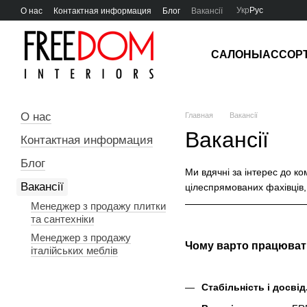
Перейти к основному контенту
Укр
Рус
О нас
Контактная информация
Блог
Вакансії
САЛОНЫ
АССОР
О нас
Главная
Вакансії
Вакансії
Контактная информация
Блог
Ми вдячні за інтерес до к
Вакансії
цілеспрямованих фахівців, 
Менеджер з продажу плитки
та сантехніки
Менеджер з продажу
Чому варто працюват
італійських меблів
Стабільність і досвід