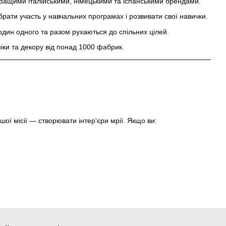
ащими італійськими, німецькими та іспанськими брендами.
ати участь у навчальних програмах і розвивати свої навички.
дин одного та разом рухаються до спільних цілей.
іки та декору від понад 1000 фабрик.
ашої місії — створювати інтер'єри мрії. Якщо ви: