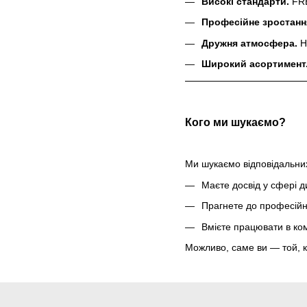
Високі стандарти.
FRE
Професійне зростанн
Дружня атмосфера.
На
Широкий асортимент
Кого ми шукаємо?
Ми шукаємо відповідальних,
Маєте досвід у сфері д
Прагнете до професійно
Вмієте працювати в кома
Можливо, саме ви — той, 