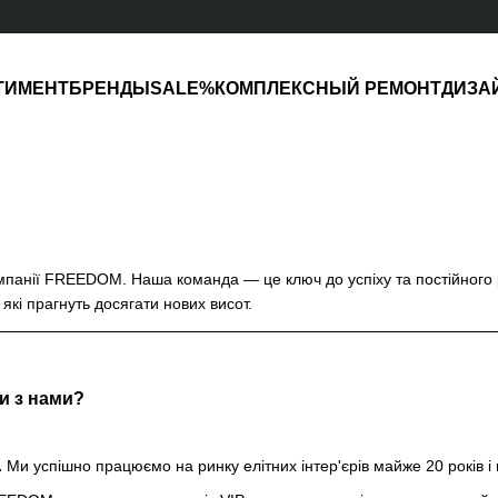
ТИМЕНТ
БРЕНДЫ
SALE%
КОМПЛЕКСНЫЙ РЕМОНТ
ДИЗА
омпанії FREEDOM. Наша команда — це ключ до успіху та постійного р
які прагнуть досягати нових висот.
и з нами?
.
Ми успішно працюємо на ринку елітних інтер'єрів майже 20 років і