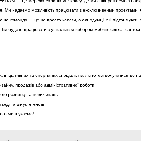
EDOM — це мережа салонів VIP класу, де ми співпрацюємо з найкр
я.
Ми надаємо можливість працювати з ексклюзивними проєктами, бр
ша команда — це не просто колеги, а однодумці, які підтримують о
.
Ви будете працювати з унікальним вибором меблів, світла, сантехн
 ініціативних та енергійних спеціалістів, які готові долучитися до н
изайну, продажів або адміністративної роботи.
го розвитку та нових знань.
нді та цінуєте якість.
кого ми шукаємо!