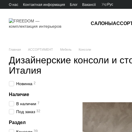
Перейти к основному контенту
Укр
Рус
О нас
Контактная информация
Блог
Вакансії
САЛОНЫ
АССОР
Главная
АССОРТИМЕНТ
Мебель
Консоли
Дизайнерские консоли и ст
Италия
2
Новинка
Наличие
7
В наличии
32
Под заказ
Раздел
39
Консоли