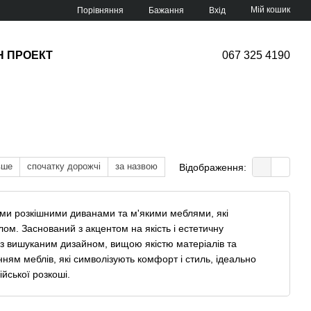
Мій кошик
Порівняння
Бажання
Вхід
Н ПРОЕКТ
067 325 4190
вше
спочатку дорожчі
за назвою
Відображення:
своїми розкішними диванами та м'якими меблями, які
ом. Заснований з акцентом на якість і естетичну
ти з вишуканим дизайном, вищою якістю матеріалів та
ям меблів, які символізують комфорт і стиль, ідеально
ійської розкоші.