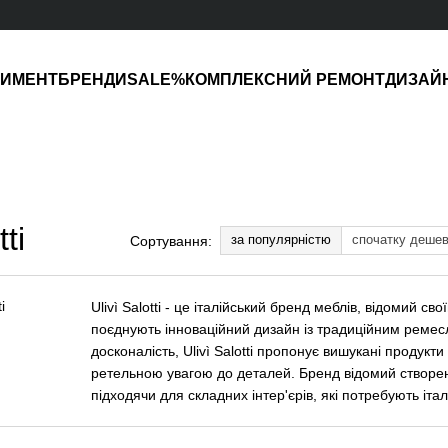
ТИМЕНТ
БРЕНДИ
SALE%
КОМПЛЕКСНИЙ РЕМОНТ
ДИЗАЙ
ti
за популярністю
спочатку деше
Сортування:
Ulivì Salotti - це італійський бренд меблів, відомий 
поєднують інноваційний дизайн із традиційним ремесл
досконалість, Ulivì Salotti пропонує вишукані продук
ретельною увагою до деталей. Бренд відомий створенн
підходячи для складних інтер'єрів, які потребують італ