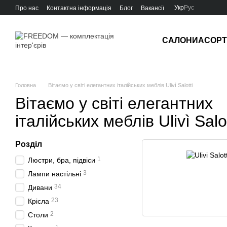
Перейти до основного контенту
Укр
Рус
Про нас
Контактна інформація
Блог
Вакансії
САЛОНИ
АСОР
Головна
Вітаємо у світі елегантних італійських меблів Ulivì Salotti
Вітаємо у світі елегантних
італійських меблів Ulivì Salot
Розділ
1
Люстри, бра, підвіси
3
Лампи настільні
34
Дивани
23
Крісла
2
Столи