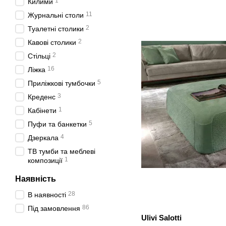
1
Килими
11
Журнальні столи
2
Туалетні столики
2
Кавові столики
2
Стільці
16
Ліжка
5
Приліжкові тумбочки
3
Креденс
1
Кабінети
5
Пуфи та банкетки
4
Дзеркала
ТВ тумби та меблеві
1
композиції
Наявність
28
В наявності
86
Під замовлення
Ulivi Salotti