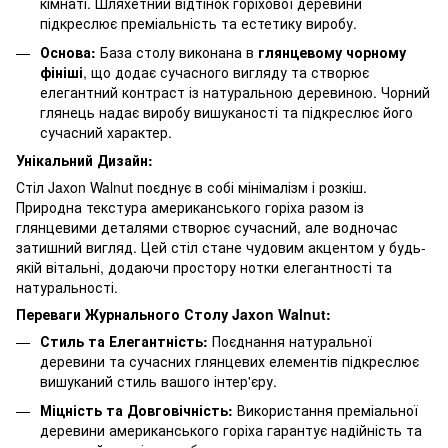
кімнаті. Шляхетний відтінок горіхової деревини
підкреслює преміальність та естетику виробу.
Основа:
База столу виконана в
глянцевому чорному
фініші
, що додає сучасного вигляду та створює
елегантний контраст із натуральною деревиною. Чорний
глянець надає виробу вишуканості та підкреслює його
сучасний характер.
Унікальний Дизайн:
Стіл Jaxon Walnut поєднує в собі мінімалізм і розкіш.
Природна текстура американського горіха разом із
глянцевими деталями створює сучасний, але водночас
затишний вигляд. Цей стіл стане чудовим акцентом у будь-
якій вітальні, додаючи простору нотки елегантності та
натуральності.
Переваги Журнального Столу Jaxon Walnut:
Стиль та Елегантність:
Поєднання натуральної
деревини та сучасних глянцевих елементів підкреслює
вишуканий стиль вашого інтер'єру.
Міцність та Довговічність:
Використання преміальної
деревини американського горіха гарантує надійність та