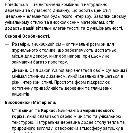
Freedom.ua – це витончена комбінація натуральної
деревини та сучасного дизайну, що робить цей стіл
ідеальним елементом будь-якого інтер'єру. Завдяки своєму
унікальному стилю та високоякісним матеріалам, стіл
додасть вашій вітальні елегантності та функціональності.
Основні Особливості:
Розміри:
140x60x28h см – оптимальні розміри для
журнального столика, що забезпечують достатньо
місця для декору, книг або напоїв, при цьому не
займаючи багато простору.
Дизайн:
Стіл Jaxon Walnut вирізняється своїм сучасним і
мінімалістичним дизайном, який ідеально впишеться в
різні інтер'єрні стилі. Простота форм підкреслює
естетичну привабливість деревини та глянцевих
акцентів.
Високоякісні Матеріали:
Стільниця та Каркас:
Виконані з
американського
горіха
, який славиться своєю міцністю та унікальною
текстурою. Натуральна деревина додає столу тепла та
природного вигляду, створюючи атмосферу затишку в