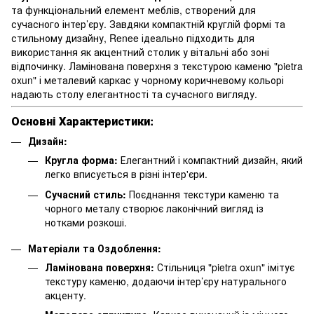
та функціональний елемент меблів, створений для
сучасного інтер’єру. Завдяки компактній круглій формі та
стильному дизайну, Renee ідеально підходить для
використання як акцентний столик у вітальні або зоні
відпочинку. Ламінована поверхня з текстурою каменю "pietra
oxun" і металевий каркас у чорному коричневому кольорі
надають столу елегантності та сучасного вигляду.
Основні Характеристики:
Дизайн:
Кругла форма:
Елегантний і компактний дизайн, який
легко вписується в різні інтер'єри.
Сучасний стиль:
Поєднання текстури каменю та
чорного металу створює лаконічний вигляд із
нотками розкоші.
Матеріали та Оздоблення:
Ламінована поверхня:
Стільниця "pietra oxun" імітує
текстуру каменю, додаючи інтер’єру натурального
акценту.