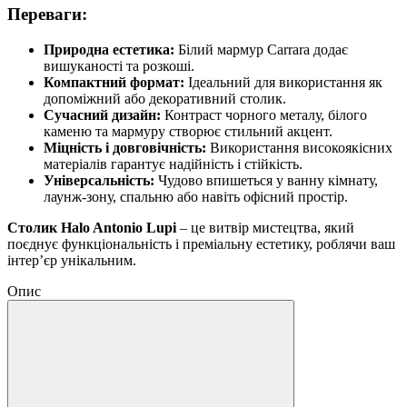
Переваги:
Природна естетика:
Білий мармур Carrara додає
вишуканості та розкоші.
Компактний формат:
Ідеальний для використання як
допоміжний або декоративний столик.
Сучасний дизайн:
Контраст чорного металу, білого
каменю та мармуру створює стильний акцент.
Міцність і довговічність:
Використання високоякісних
матеріалів гарантує надійність і стійкість.
Універсальність:
Чудово впишеться у ванну кімнату,
лаунж-зону, спальню або навіть офісний простір.
Столик Halo Antonio Lupi
– це витвір мистецтва, який
поєднує функціональність і преміальну естетику, роблячи ваш
інтер’єр унікальним.
Опис