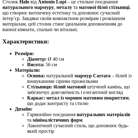
Столик
Halo
від
Antonio Lupi
– це стильне поєднання
натурального мармуру
,
металу
та
матової білої стільниці
,
що створює витончену естетику та доповнює сучасний
інтер’єр. Завдяки своїм компактним розмірам і розкішним
матеріалам, цей столик стане ідеальним доповненням до
ванної кімнати, спальні чи вітальні.
Характеристики:
Розміри:
Діаметр:
Ø 40 см
Висота:
56 см
Матеріали:
Основа:
натуральний
мармур Carrara
– білий із
вишуканими сірими прожилками
Стільниця:
білий матовий
штучний камінь, що
забезпечує довговічність і елегантний вигляд
Каркас:
метал із чорним матовим покриттям
,
що додає контрасту та стилю
Дизайн:
Гармонійне поєднання
натуральних матеріалів
та
мінімалістичних форм
Лаконічний сучасний стиль, що доповнює будь-
який простір