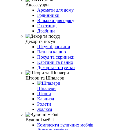
Аксессуари
Аромати для дому
Годинники
Вішалки для одягу
Газетниці
Драбини
Декор та посуд
Штучні рослини
Вази та кашпо
Посуд та скриньки
Картини та панно
Декор та статуетки
Штори та Шпалери
Шпалери
Штори
Карнизи
Ролети
Жалюзі
Вуличні меблі
Комплекти вуличних меблів