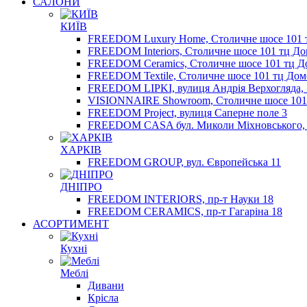
САЛОНИ
КИЇВ
FREEDOM Luxury Home, Столичне шосе 101 
FREEDOM Interiors, Столичне шосе 101 тц Д
FREEDOM Ceramics, Столичне шосе 101 тц Д
FREEDOM Textile, Столичне шосе 101 тц Дом
FREEDOM LIPKI, вулиця Андрія Верхогляда, 
VISIONNAIRE Showroom, Столичне шосе 101
FREEDOM Project, вулиця Саперне поле 3
FREEDOM CASA бул. Миколи Міхновського,
ХАРКІВ
FREEDOM GROUP, вул. Європейська 11
ДНІПРО
FREEDOM INTERIORS, пр-т Науки 18
FREEDOM CERAMICS, пр-т Гагаріна 18
АСОРТИМЕНТ
Кухні
Меблі
Дивани
Крісла