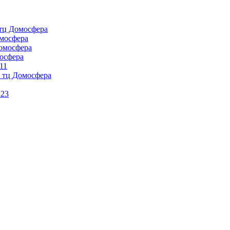
тц Домосфера
омосфера
омосфера
осфера
11
 тц Домосфера
 23