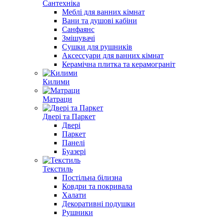
Сантехніка
Меблі для ванних кімнат
Вани та душові кабіни
Санфаянс
Змішувачі
Сушки для рушників
Аксессуари для ванних кімнат
Керамічна плитка та керамограніт
Килими
Матраци
Двері та Паркет
Двері
Паркет
Панелі
Буазері
Текстиль
Постільна білизна
Ковдри та покривала
Халати
Декоративні подушки
Рушники