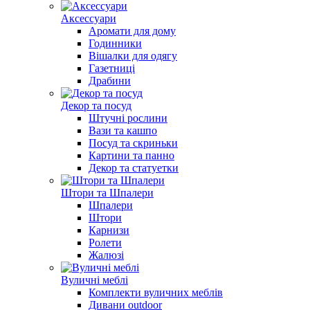
Аксессуари
Аромати для дому
Годинники
Вішалки для одягу
Газетниці
Драбини
Декор та посуд
Штучні рослини
Вази та кашпо
Посуд та скриньки
Картини та панно
Декор та статуетки
Штори та Шпалери
Шпалери
Штори
Карнизи
Ролети
Жалюзі
Вуличні меблі
Комплекти вуличних меблів
Дивани outdoor