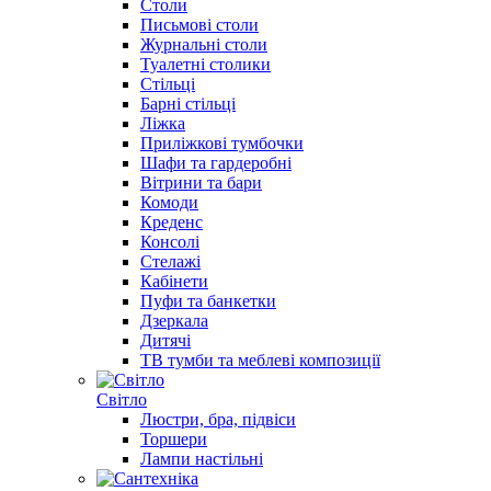
Столи
Письмові столи
Журнальні столи
Туалетні столики
Стільці
Барні стільці
Ліжка
Приліжкові тумбочки
Шафи та гардеробні
Вітрини та бари
Комоди
Креденс
Консолі
Стелажі
Кабінети
Пуфи та банкетки
Дзеркала
Дитячі
ТВ тумби та меблеві композиції
Світло
Люстри, бра, підвіси
Торшери
Лампи настільні