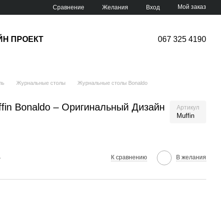
Мой заказ
Сравнение
Желания
Вход
ЙН ПРОЕКТ
067 325 4190
ль
Журнальные столы
Журнальные столы Bonaldo
fin Bonaldo – Оригинальный Дизайн
Артикул
Muffin
е
К сравнению
В желания