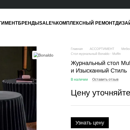
ТИМЕНТ
БРЕНДЫ
SALE%
КОМПЛЕКСНЫЙ РЕМОНТ
ДИЗА
Главная
АССОРТИМЕНТ
Мебе
Стол журнальный Bonaldo - Muffin
Журнальный стол Muf
и Изысканный Стиль
В наличии
Оставить отзыв
Цену уточняйт
Узнать цену