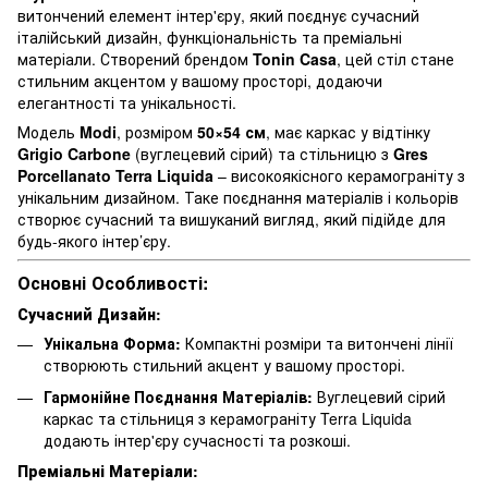
витончений елемент інтер'єру, який поєднує сучасний
італійський дизайн, функціональність та преміальні
матеріали. Створений брендом
Tonin Casa
, цей стіл стане
стильним акцентом у вашому просторі, додаючи
елегантності та унікальності.
Модель
Modi
, розміром
50×54 см
, має каркас у відтінку
Grigio Carbone
(вуглецевий сірий) та стільницю з
Gres
Porcellanato Terra Liquida
– високоякісного керамограніту з
унікальним дизайном. Таке поєднання матеріалів і кольорів
створює сучасний та вишуканий вигляд, який підійде для
будь-якого інтер’єру.
Основні Особливості:
Сучасний Дизайн:
Унікальна Форма:
Компактні розміри та витончені лінії
створюють стильний акцент у вашому просторі.
Гармонійне Поєднання Матеріалів:
Вуглецевий сірий
каркас та стільниця з керамограніту Terra Liquida
додають інтер'єру сучасності та розкоші.
Преміальні Матеріали: