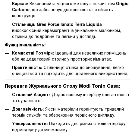
Каркас:
Виконаний із міцного металу з покриттям
Grigio
Carbone
, що забезпечує довговічність і стійкість
конструкції.
Стільниця:
Gres Porcellanato Terra Liquida
–
високоякісний керамограніт із унікальним малюнком,
стійкий до подряпин та легкий у догляді.
Функціональність:
Компактні Розміри:
Ідеальні для невеликих приміщень
або як додатковий столик у просторих кімнатах.
Практичність:
Стільниця стійка до зношування, легко
очищається та підходить для щоденного використання.
Переваги Журнального Столу Modi Tonin Casa:
Стильний Акцент:
Додає вашому інтер'єру елегантності
та сучасності.
Довговічність:
Якісні матеріали гарантують тривалий
термін служби та збереження первісного вигляду.
Універсальність:
Підходить для різних стилів інтер’єру –
від модерну до мінімалізму.