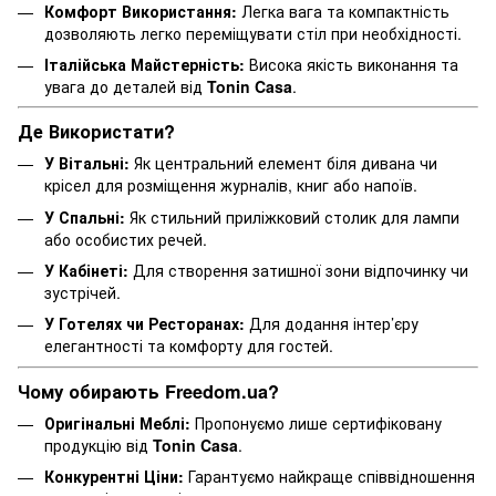
Комфорт Використання:
Легка вага та компактність
дозволяють легко переміщувати стіл при необхідності.
Італійська Майстерність:
Висока якість виконання та
увага до деталей від
Tonin Casa
.
Де Використати?
У Вітальні:
Як центральний елемент біля дивана чи
крісел для розміщення журналів, книг або напоїв.
У Спальні:
Як стильний приліжковий столик для лампи
або особистих речей.
У Кабінеті:
Для створення затишної зони відпочинку чи
зустрічей.
У Готелях чи Ресторанах:
Для додання інтер’єру
елегантності та комфорту для гостей.
Чому обирають Freedom.ua?
Оригінальні Меблі:
Пропонуємо лише сертифіковану
продукцію від
Tonin Casa
.
Конкурентні Ціни:
Гарантуємо найкраще співвідношення