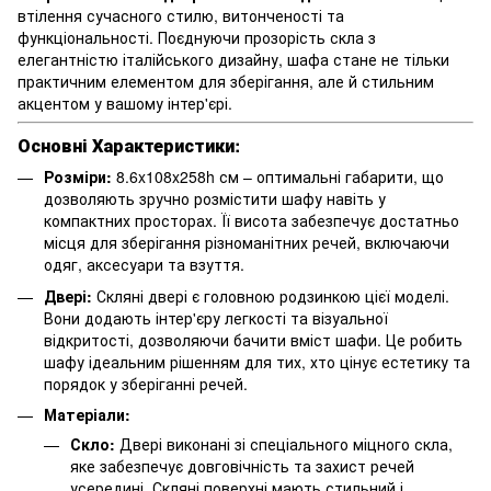
втілення сучасного стилю, витонченості та
функціональності. Поєднуючи прозорість скла з
елегантністю італійського дизайну, шафа стане не тільки
практичним елементом для зберігання, але й стильним
акцентом у вашому інтер'єрі.
Основні Характеристики:
Розміри:
8.6x108x258h см – оптимальні габарити, що
дозволяють зручно розмістити шафу навіть у
компактних просторах. Її висота забезпечує достатньо
місця для зберігання різноманітних речей, включаючи
одяг, аксесуари та взуття.
Двері:
Скляні двері є головною родзинкою цієї моделі.
Вони додають інтер'єру легкості та візуальної
відкритості, дозволяючи бачити вміст шафи. Це робить
шафу ідеальним рішенням для тих, хто цінує естетику та
порядок у зберіганні речей.
Матеріали:
Скло:
Двері виконані зі спеціального міцного скла,
яке забезпечує довговічність та захист речей
усередині. Скляні поверхні мають стильний і