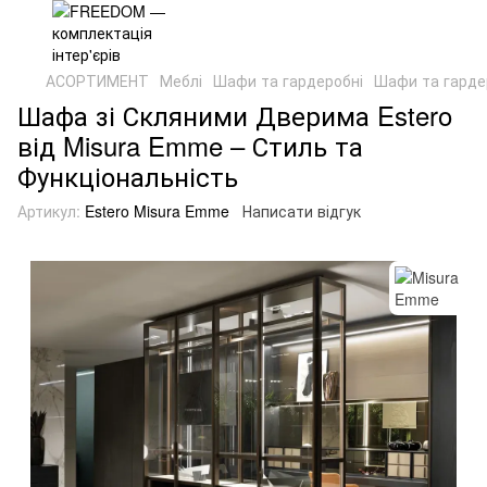
АСОРТИМЕНТ
Меблі
Шафи та гардеробні
Шафи та гарде
Шафа зі Скляними Дверима Estero
від Misura Emme – Стиль та
Функціональність
Артикул:
Estero Misura Emme
Написати відгук