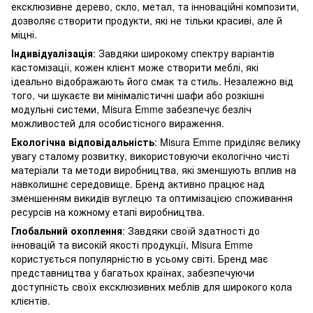
ексклюзивне дерево, скло, метал, та інноваційні композити,
дозволяє створити продукти, які не тільки красиві, але й
міцні.
Індивідуалізація
: Завдяки широкому спектру варіантів
кастомізації, кожен клієнт може створити меблі, які
ідеально відображають його смак та стиль. Незалежно від
того, чи шукаєте ви мінімалістичні шафи або розкішні
модульні системи, Misura Emme забезпечує безліч
можливостей для особистісного вираження.
Екологічна відповідальність
: Misura Emme приділяє велику
увагу сталому розвитку, використовуючи екологічно чисті
матеріали та методи виробництва, які зменшують вплив на
навколишнє середовище. Бренд активно працює над
зменшенням викидів вуглецю та оптимізацією споживання
ресурсів на кожному етапі виробництва.
Глобальний охоплення
: Завдяки своїй здатності до
інновацій та високій якості продукції, Misura Emme
користується популярністю в усьому світі. Бренд має
представництва у багатьох країнах, забезпечуючи
доступність своїх ексклюзивних меблів для широкого кола
клієнтів.