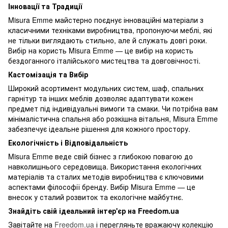
Інновації та Традиції
Misura Emme майстерно поєднує інноваційні матеріали з
класичними техніками виробництва, пропонуючи меблі, які
не тільки виглядають стильно, але й служать довгі роки.
Вибір на користь Misura Emme — це вибір на користь
бездоганного італійського мистецтва та довговічності.
Кастомізація та Вибір
Широкий асортимент модульних систем, шаф, спальних
гарнітур та інших меблів дозволяє адаптувати кожен
предмет під індивідуальні вимоги та смаки. Чи потрібна вам
мінімалістична спальня або розкішна вітальня, Misura Emme
забезпечує ідеальне рішення для кожного простору.
Екологічність і Відповідальність
Misura Emme веде свій бізнес з глибокою повагою до
навколишнього середовища. Використання екологічних
матеріалів та сталих методів виробництва є ключовими
аспектами філософії бренду. Вибір Misura Emme — це
внесок у сталий розвиток та екологічне майбутнє.
Знайдіть свій ідеальний інтер'єр на Freedom.ua
Завітайте на
Freedom.ua
і перегляньте вражаючу колекцію