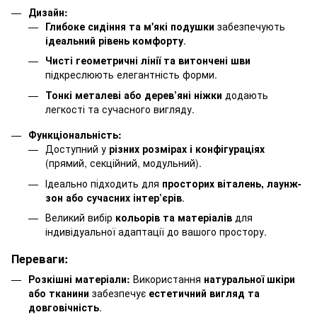
Дизайн:
Глибоке сидіння та м'які подушки
забезпечують
ідеальний рівень комфорту
.
Чисті геометричні лінії та витончені шви
підкреслюють елегантність форми.
Тонкі металеві або дерев’яні ніжки
додають
легкості та сучасного вигляду.
Функціональність:
Доступний у
різних розмірах і конфігураціях
(прямий, секційний, модульний).
Ідеально підходить для
просторих віталень, лаунж-
зон або сучасних інтер’єрів
.
Великий вибір
кольорів та матеріалів
для
індивідуальної адаптації до вашого простору.
Переваги:
Розкішні матеріали:
Використання
натуральної шкіри
або тканини
забезпечує
естетичний вигляд та
довговічність
.