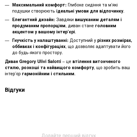
Максимальний комфорт:
Глибоке сидіння та м’які
подушки створюють
ідеальні умови для відпочинку
.
Елегантний дизайн:
Завдяки
вишуканим деталям і
продуманим пропорціям
, диван стане
головним
акцентом у вашому інтер’єрі
.
Гнучкість у налаштуванні:
Доступний у
різних розмірах,
оббивках і конфігураціях
, що дозволяє адаптувати його
до будь-якого простору.
Диван Gregory Ulivi Salotti
– це
втілення витонченого
стилю, розкоші та найвищого комфорту
, що зробить ваш
інтер’єр
гармонійним і стильним
.
Відгуки
Додайте перший відгук