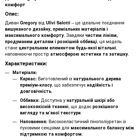
комфорт
Опис:
Диван
Gregory
від
Ulivi Salotti
– це ідеальне поєднання
вишуканого дизайну, преміальних матеріалів і
максимального комфорту
. Завдяки
чистим лініям,
продуманим деталям і розкішній оббивці
, ця модель
стане
центральним елементом будь-якої вітальні
,
наповнюючи простір
атмосферою естетики та затишку
.
Характеристики:
Матеріали:
Каркас:
Виготовлений із
натурального дерева
преміум-класу
, що забезпечує
надійність і
довговічність
.
Оббивка:
Доступна у
натуральній шкірі або
високоякісній тканині
, що додає
розкішного
вигляду та м’якої текстури
.
Наповнення:
Високоеластичний пінополіуретан із
пуховими секціями для
максимального балансу між
підтримкою та комфортом
.