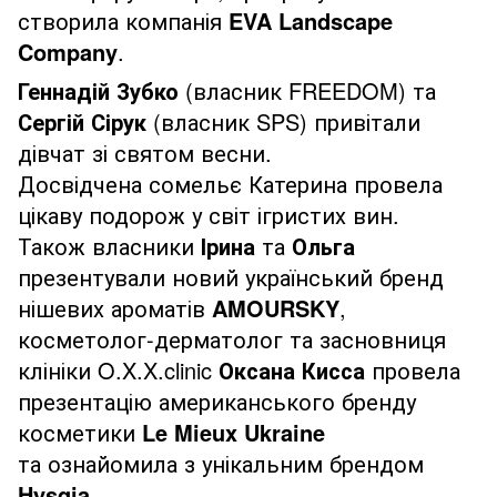
створила компанія
EVA Landscape
Company
.
Геннадій Зубко
(власник FREEDOM) та
Сергій Сірук
(власник SPS) привітали
дівчат зі святом весни.
Досвідчена сомельє Катерина провела
цікаву подорож у світ ігристих вин.
Також власники
Ірина
та
Ольга
презентували новий український бренд
нішевих ароматів
AMOURSKY
,
косметолог-дерматолог та засновниця
клініки O.X.X.clinic
Оксана Кисса
провела
презентацію американського бренду
косметики
Le Mieux Ukraine
та
ознайомила з унікальним брендом
Hysqia
.