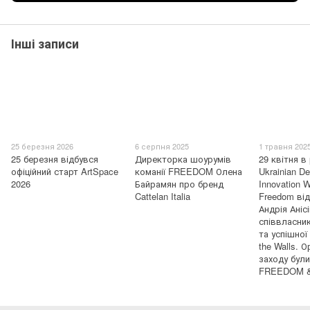
Інші записи
25 березня 2026
6 серпня 2025
1 травня 202
25 березня відбувся
Директорка шоурумів
29 квітня в
офіційний старт ArtSpace
команії FREEDOM Олена
Ukrainian D
2026
Байрамян про бренд
Innovation 
Cattelan Italia
Freedom від
Андрія Ані
співвласни
та успішної
the Walls. 
заходу були
FREEDOM 