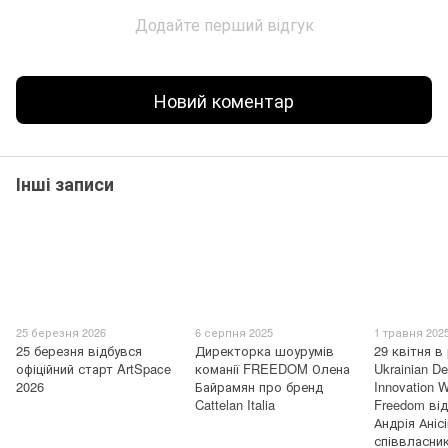
Додайте перший відгук
Новий коментар
Інші записи
25 березня 2026
6 серпня 2025
1 травня 202
25 березня відбувся
Директорка шоурумів
29 квітня в
офіційний старт ArtSpace
команії FREEDOM Олена
Ukrainian D
2026
Байрамян про бренд
Innovation 
Cattelan Italia
Freedom від
Андрія Ані
співвласни