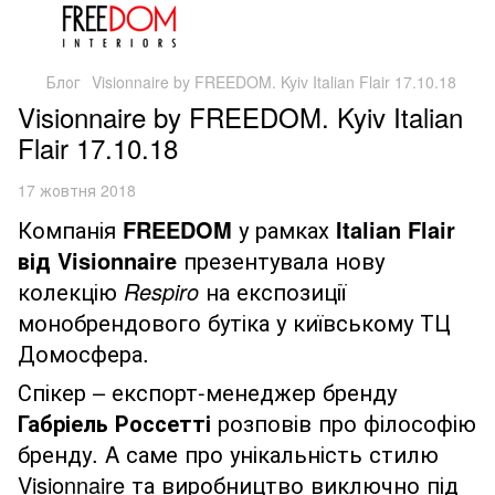
Блог
Visionnaire by FREEDOM. Kyiv Italian Flair 17.10.18
Visionnaire by FREEDOM. Kyiv Italian
Flair 17.10.18
17 жовтня 2018
Компанія
FREEDOM
у рамках
Italian Flair
від Visionnaire
презентувала нову
колекцію
Respiro
на експозиції
монобрендового бутіка у київському ТЦ
Домосфера.
Спікер – експорт-менеджер бренду
Габріель Россетті
розповів про філософію
бренду. A саме про унікальність стилю
Visionnaire та виробництво виключно під