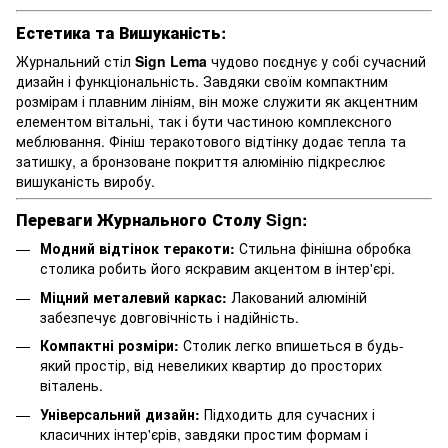
Естетика та Вишуканість:
Журнальний стіл
Sign Lema
чудово поєднує у собі сучасний
дизайн і функціональність. Завдяки своїм компактним
розмірам і плавним лініям, він може служити як акцентним
елементом вітальні, так і бути частиною комплексного
меблювання. Фініш теракотового відтінку додає тепла та
затишку, а бронзоване покриття алюмінію підкреслює
вишуканість виробу.
Переваги Журнального Столу Sign:
Модний відтінок теракоти:
Стильна фінішна обробка
столика робить його яскравим акцентом в інтер'єрі.
Міцний металевий каркас:
Лакований алюміній
забезпечує довговічність і надійність.
Компактні розміри:
Столик легко впишеться в будь-
який простір, від невеликих квартир до просторих
віталень.
Універсальний дизайн:
Підходить для сучасних і
класичних інтер'єрів, завдяки простим формам і