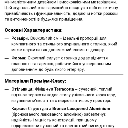
мінімалістичним дизайном і високоякісними матеріалами.
Цей журнальний стіл гармонійно поєднує в собі естетичну
привабливість і функціональність, додаючи нотки розкоші
та витонченості в будь-яке приміщення.
Основні Характеристики:
Розміри:
D60x30/48h см – ідеальні пропорції для
компактного та стильного журнального столика, який
може служити і як допоміжний елемент декору.
Форма:
Округлий силует столика додає відчуття
плавності та гармонії, роблячи його універсальним
доповненням до будь-якого інтер’єру.
Матеріали Преміум-Класу:
Стільниця:
Фініш
478 Terracotta
– сучасний, теплий
відтінок теракоти надає столу унікального характеру,
візуальної м'якості та створює затишок у просторі.
Каркас:
Структура з
Bronze Lacquered Aluminium
(бронзованого лакованого алюмінію) забезпечує
надійність і міцність конструкції, при цьому
підкреслюючи сучасний та елегантний вигляд столу.