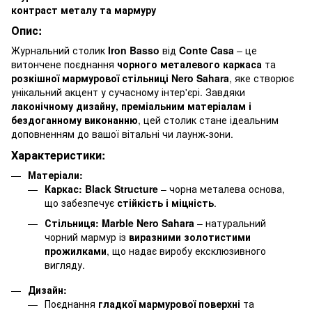
контраст металу та мармуру
Опис:
Журнальний столик
Iron Basso
від
Conte Casa
– це
витончене поєднання
чорного металевого каркаса
та
розкішної мармурової стільниці Nero Sahara
, яке створює
унікальний акцент у сучасному інтер'єрі. Завдяки
лаконічному дизайну, преміальним матеріалам і
бездоганному виконанню
, цей столик стане ідеальним
доповненням до вашої вітальні чи лаунж-зони.
Характеристики:
Матеріали:
Каркас:
Black Structure
– чорна металева основа,
що забезпечує
стійкість і міцність
.
Стільниця:
Marble Nero Sahara
– натуральний
чорний мармур із
виразними золотистими
прожилками
, що надає виробу ексклюзивного
вигляду.
Дизайн:
Поєднання
гладкої мармурової поверхні
та