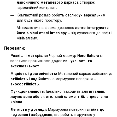
лаконічного металевого каркаса
створює
гармонійний контраст.
Компактний розмір робить столик
універсальним
для будь-якого простору.
Мінімалістична форма дозволяє
легко інтегрувати
його в різні стилі інтер’єру
– від сучасного до лофт і
мінімалізму.
Переваги:
Розкішні матеріали:
Чорний мармур
Nero Sahara
із
золотими прожилками додає
вишуканості та
ексклюзивності
.
Міцність і довговічність:
Металевий каркас забезпечує
стійкість і надійність
, а мармурова поверхня –
зносостійкість
.
Функціональність:
Ідеально підходить для
вітальні,
лаунж-зони або як стильний елемент біля дивана чи
крісла
.
Легкість у догляді:
Мармурова поверхня
стійка до
подряпин і забруднень
, що робить її зручною у