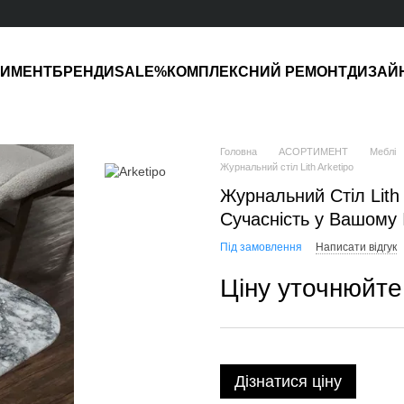
ТИМЕНТ
БРЕНДИ
SALE%
КОМПЛЕКСНИЙ РЕМОНТ
ДИЗАЙ
Головна
АСОРТИМЕНТ
Меблі
Журнальний стіл Lith Arketipo
Журнальний Стіл Lith 
Сучасність у Вашому І
Під замовлення
Написати відгук
Ціну уточнюйте
Дізнатися ціну