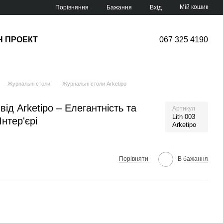
Мій кошик
Порівняння
Бажання
Вхід
Н ПРОЕКТ
067 325 4190
Журнальні столи
Журнальні столи Arketipo
від Arketipo – Елегантність та
Артикул
Lith 003
нтер'єрі
Arketipo
Порівняти
В бажання