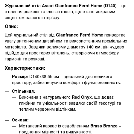
Журнальний стіл Ascot Gianfranco Ferré Home (D140)
– це
втілення розкоші та елегантності, що стане яскравим
акцентом вашого інтер’єру.
Опис:
Цей журнальний стіл від
Gianfranco Ferré Home
привертає
увагу витонченим дизайном та використанням преміальних
матеріалів. Завдяки великому діаметру
140 см
, він чудово
підійде для просторих віталень, створюючи атмосферу
гармонії та розкоші.
Характеристики:
Розмір:
D140x38.5h см – ідеальний для великого
простору, забезпечуючи комфорт і функціональність.
Стільниця:
Виконана з натурального
Red Onyx
, що додає
глибини та унікальності завдяки своїй текстурі та
теплим червоним відтінкам.
Основа:
Металевий каркас із оздобленням
Brass Bronze
–
поєднання міцності та вишуканості.