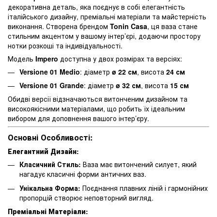
декоративна деталь, яка поєднує в собі елегантність
італійського дизайну, преміальні матеріали та майстерність
виконання. Створена брендом
Tonin Casa
, ця ваза стане
стильним акцентом у вашому інтер’єрі, додаючи простору
нотки розкоші та індивідуальності.
Модель
Impero
доступна у двох розмірах та версіях:
Versione 01 Medio
: діаметр
ø 22 см
, висота
24 см
Versione 01 Grande
: діаметр
ø 32 см
, висота
15 см
Обидві версії відзначаються витонченим дизайном та
високоякісними матеріалами, що робить їх ідеальним
вибором для доповнення вашого інтер’єру.
Основні Особливості:
Елегантний Дизайн:
Класичний Стиль:
Ваза має витончений силует, який
нагадує класичні форми античних ваз.
Унікальна Форма:
Поєднання плавних ліній і гармонійних
пропорцій створює неповторний вигляд.
Преміальні Матеріали: