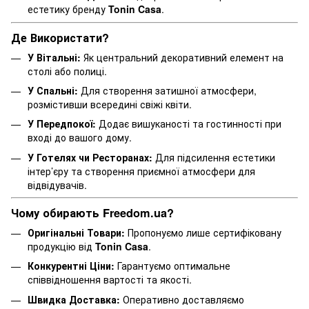
естетику бренду
Tonin Casa
.
Де Використати?
У Вітальні:
Як центральний декоративний елемент на
столі або полиці.
У Спальні:
Для створення затишної атмосфери,
розмістивши всередині свіжі квіти.
У Передпокої:
Додає вишуканості та гостинності при
вході до вашого дому.
У Готелях чи Ресторанах:
Для підсилення естетики
інтер’єру та створення приємної атмосфери для
відвідувачів.
Чому обирають Freedom.ua?
Оригінальні Товари:
Пропонуємо лише сертифіковану
продукцію від
Tonin Casa
.
Конкурентні Ціни:
Гарантуємо оптимальне
співвідношення вартості та якості.
Швидка Доставка:
Оперативно доставляємо