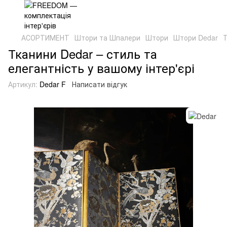
АСОРТИМЕНТ
Штори та Шпалери
Штори
Штори Dedar
Т
Тканини Dedar – стиль та
елегантність у вашому інтер'єрі
Артикул:
Dedar F
Написати відгук