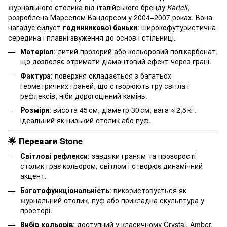
журнального столика від італійського бренду
Kartell
,
розроблена Марселем Вандерсом у 2004–2007 роках. Вона
нагадує силует
годинникової баньки
: широкофутуристична
середина і плавні звуження до основ і стільниці.
Матеріал
: литий прозорий або кольоровий полікарбонат,
що дозволяє отримати діамантовий ефект через грані.
Фактура
: поверхня складається з багатьох
геометричних граней, що створюють гру світла і
рефлексів, ніби дорогоцінний камінь.
Розміри
: висота 45 см, діаметр 30 см; вага ≈ 2,5 кг.
Ідеальний як низький столик або пуф.
🌟
Переваги Stone
Світлові рефлекси
: завдяки граням та прозорості
столик грає кольором, світлом і створює динамічний
акцент.
Багатофункціональність
: використовується як
журнальний столик, пуф або прикладна скульптура у
просторі.
Вибір кольорів
: доступний у класичному Crystal, Amber,