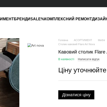
ТИМЕНТ
БРЕНДИ
SALE%
КОМПЛЕКСНИЙ РЕМОНТ
ДИЗАЙ
Головна
АСОРТИМЕНТ
Меблі
Столик кавовий Flare Art Nova
Кавовий столик Flare A
В наявності
Написати відгук
Ціну уточнюйте
Дізнатися ціну