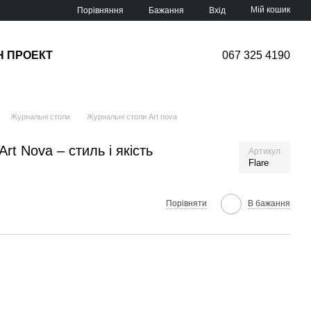
Мій кошик
Порівняння
Бажання
Вхід
Н ПРОЕКТ
067 325 4190
Журнальні столи
Журнальні столи Art nova
rt Nova – стиль і якість
Артикул
Flare
Порівняти
В бажання