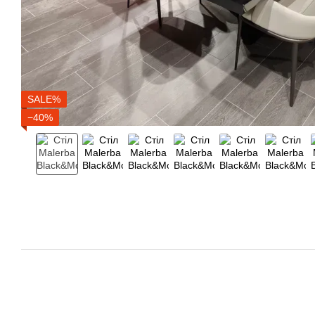
SALE%
−40%