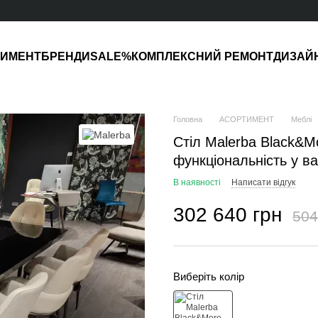
ТИМЕНТ
БРЕНДИ
SALE%
КОМПЛЕКСНИЙ РЕМОНТ
ДИЗАЙ
Головна
АСОРТИМЕНТ
Меблі
Стіл Malerba Black&M
функціональність у ва
В наявності
Написати відгук
302 640 грн
504
Виберіть колір