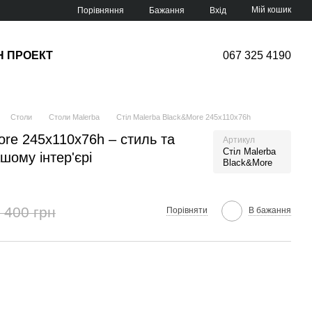
Мій кошик
Порівняння
Бажання
Вхід
Н ПРОЕКТ
067 325 4190
Столи
Столи Malerba
Стіл Malerba Black&More 245х110х76h
ore 245х110х76h – стиль та
Артикул
Стіл Malerba
шому інтер'єрі
Black&More
 400 грн
Порівняти
В бажання