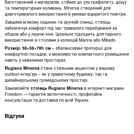
Виготовлений з матеріалів, стійких до ультрафіолету, дощу
та температурних коливань, Minerva створений для
довготривалого використання в умовах відкритого повітря.
Завдяки м’якому сидінню та зручній спинці, стілець
забезпечує комфорт під час тривалого перебування за
обідом або у лаунж-зоні. Ідеально підходить для парного
використання зі столами з колекцій Marina або Mikado.
Розмір: 58×58×78h см
– збалансовані пропорції для
комфортної посадки, з можливістю компактного розміщення
навіть у невеликих просторах.
Rugiano Minerva
стане стильним акцентом у вашому
outdoor-інтер’єрі – як у приватному будинку, так і в
дизайнерському громадському просторі.
Замовляйте
стілець Rugiano Minerva
в інтернет-магазині
Freedom — гарантія автентичності, професійна
консультація та доставка по всій Україні.
Відгуки