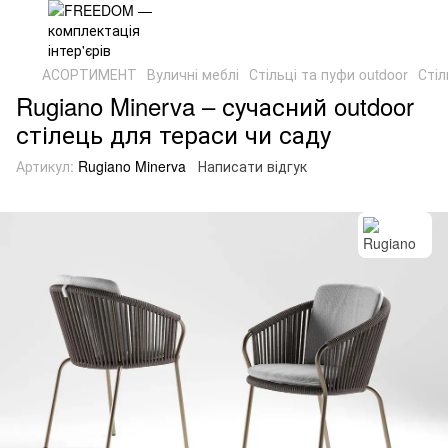
АСОРТИМЕНТ
Вуличні меблі
Стільці та пуфи outdoor
Стіл
Rugiano Minerva – сучасний outdoor
стілець для тераси чи саду
Артикул:
Rugiano Minerva
Написати відгук