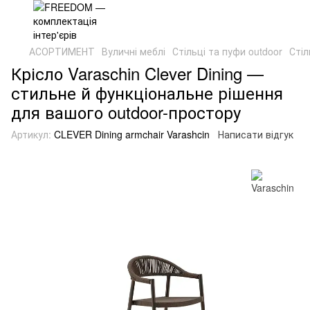
АСОРТИМЕНТ
Вуличні меблі
Стільці та пуфи outdoor
Стіл
Крісло Varaschin Clever Dining —
стильне й функціональне рішення
для вашого outdoor-простору
Артикул:
CLEVER Dining armchair Varashcin
Написати відгук