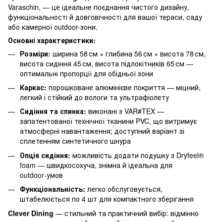
Varaschin, — це ідеальне поєднання чистого дизайну,
функціональності й довговічності для вашої тераси, саду
або камерної outdoor-зони.
Основні характеристики:
Розміри:
ширина 58 см × глибина 56 см × висота 78 см,
висота сидіння 45 см, висота підлокітників 65 см —
оптимальні пропорції для обідньої зони
Каркас:
порошковане алюмінієве покриття — міцний,
легкий і стійкий до вологи та ультрафіолету
Сидіння та спинка:
виконані з VAR#TEX —
запатентованої технічної тканини PVC, що витримує
атмосферні навантаження; доступний варіант зі
сплетенням синтетичного шнура
Опція сидіння:
можливість додати подушку з Dryfeel®
foam — швидкосохуча, знімна й ідеальна для
outdoor‑умов
Функціональність:
легко обслуговується,
штабелюється по 4 шт для компактного зберігання
Clever Dining
— стильний та практичний вибір: відмінно