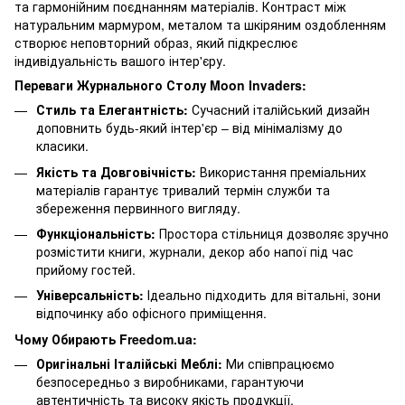
та гармонійним поєднанням матеріалів. Контраст між
натуральним мармуром, металом та шкіряним оздобленням
створює неповторний образ, який підкреслює
індивідуальність вашого інтер'єру.
Переваги Журнального Столу Moon Invaders:
Стиль та Елегантність:
Сучасний італійський дизайн
доповнить будь-який інтер'єр – від мінімалізму до
класики.
Якість та Довговічність:
Використання преміальних
матеріалів гарантує тривалий термін служби та
збереження первинного вигляду.
Функціональність:
Простора стільниця дозволяє зручно
розмістити книги, журнали, декор або напої під час
прийому гостей.
Універсальність:
Ідеально підходить для вітальні, зони
відпочинку або офісного приміщення.
Чому Обирають Freedom.ua:
Оригінальні Італійські Меблі:
Ми співпрацюємо
безпосередньо з виробниками, гарантуючи
автентичність та високу якість продукції.