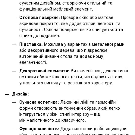
сучасним дизайном, створюючи стильний та
функціональний меблевий елемент.
Столова поверхня:
Прозоре скло або матове
акрилове покриття, яке додає стілові легкості та
сучасності. Скляна поверхня легко очищується та
стійка до подряпин.
Підставка:
Можлива у варіантах з металевої рами
або декоративного дерева, що підкреслює
витончений дизайн стола та додає йому
елегантності.
Декоративні елементи:
Витончені шви, декоративні
вставки або металеві акценти, які надають столу
унікального вигляду та розкішного характеру.
Дизайн:
Сучасна естетика:
Лаконічні лінії та гармонійні
форми створюють витончений образ, який легко
інтегрується у різні стилі інтер'єру – від
мінімалістичного до класичного.
Функціональність:
Додаткові полиці або ящики для
зберігання журналів, дистанційних керувань чи інших