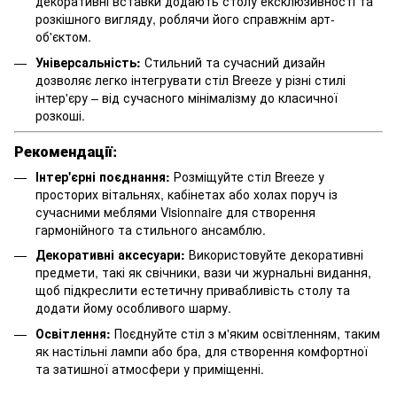
декоративні вставки додають столу ексклюзивності та
розкішного вигляду, роблячи його справжнім арт-
об'єктом.
Універсальність:
Стильний та сучасний дизайн
дозволяє легко інтегрувати стіл Breeze у різні стилі
інтер'єру – від сучасного мінімалізму до класичної
розкоші.
Рекомендації:
Інтер'єрні поєднання:
Розміщуйте стіл Breeze у
просторих вітальнях, кабінетах або холах поруч із
сучасними меблями Visionnaire для створення
гармонійного та стильного ансамблю.
Декоративні аксесуари:
Використовуйте декоративні
предмети, такі як свічники, вази чи журнальні видання,
щоб підкреслити естетичну привабливість столу та
додати йому особливого шарму.
Освітлення:
Поєднуйте стіл з м'яким освітленням, таким
як настільні лампи або бра, для створення комфортної
та затишної атмосфери у приміщенні.