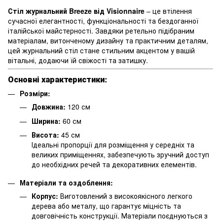
Стіл журнальний Breeze від Visionnaire
– це втілення
сучасної елегантності, функціональності та бездоганної
італійської майстерності. Завдяки ретельно підібраним
матеріалам, витонченому дизайну та практичним деталям,
цей журнальний стіл стане стильним акцентом у вашій
вітальні, додаючи їй свіжості та затишку.
Основні характеристики:
Розміри:
Довжина:
120 см
Ширина:
60 см
Висота:
45 см
Ідеальні пропорції для розміщення у середніх та
великих приміщеннях, забезпечують зручний доступ
до необхідних речей та декоративних елементів.
Матеріали та оздоблення:
Корпус:
Виготовлений з високоякісного легкого
дерева або металу, що гарантує міцність та
довговічність конструкції. Матеріали поєднуються з