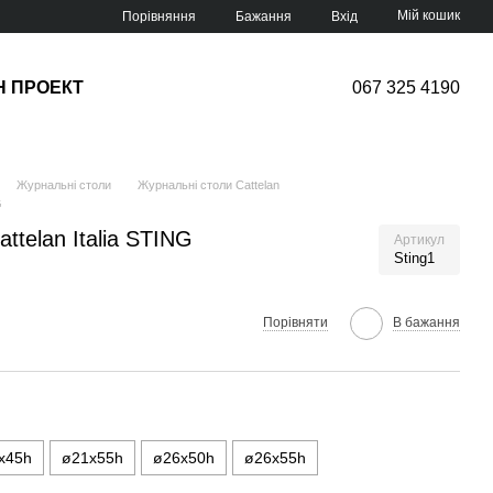
Мій кошик
Порівняння
Бажання
Вхід
Н ПРОЕКТ
067 325 4190
Журнальні столи
Журнальні столи Cattelan
G
ttelan Italia STING
Артикул
Sting1
Порівняти
В бажання
x45h
ø21x55h
ø26x50h
ø26x55h