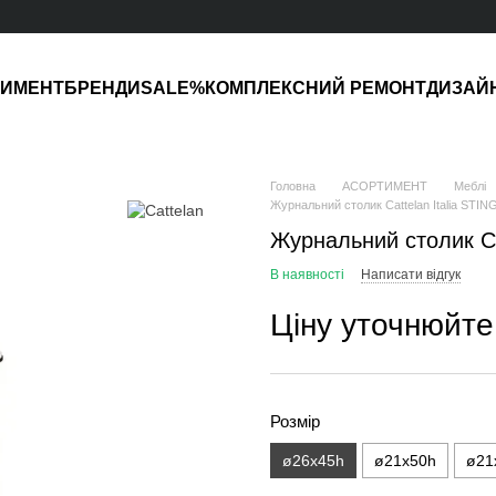
ТИМЕНТ
БРЕНДИ
SALE%
КОМПЛЕКСНИЙ РЕМОНТ
ДИЗАЙ
Головна
АСОРТИМЕНТ
Меблі
Журнальний столик Cattelan Italia STIN
Журнальний столик Ca
В наявності
Написати відгук
Ціну уточнюйте
Розмір
ø26x45h
ø21x50h
ø21