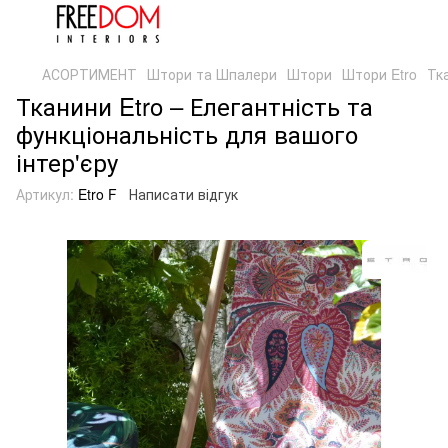
АСОРТИМЕНТ
Штори та Шпалери
Штори
Штори Etro
Тк
Тканини Etro – Елегантність та
функціональність для вашого
інтер'єру
Артикул:
Etro F
Написати відгук