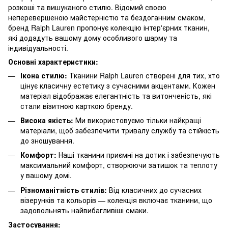
розкоші та вишуканого стилю. Відомий своєю
неперевершеною майстерністю та бездоганним смаком,
бренд Ralph Lauren пропонує колекцію інтер'єрних тканин,
які додадуть вашому дому особливого шарму та
індивідуальності.
Основні характеристики:
Ікона стилю:
Тканини Ralph Lauren створені для тих, хто
цінує класичну естетику з сучасними акцентами. Кожен
матеріал відображає елегантність та витонченість, які
стали візитною карткою бренду.
Висока якість:
Ми використовуємо тільки найкращі
матеріали, щоб забезпечити тривалу службу та стійкість
до зношування.
Комфорт:
Наші тканини приємні на дотик і забезпечують
максимальний комфорт, створюючи затишок та теплоту
у вашому домі.
Різноманітність стилів:
Від класичних до сучасних
візерунків та кольорів — колекція включає тканини, що
задовольнять найвибагливіші смаки.
Застосування: