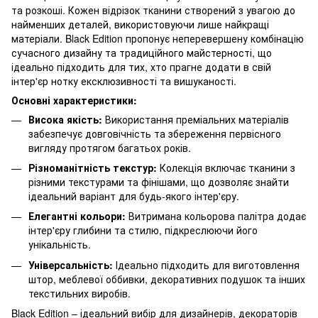
та розкоші. Кожен відрізок тканини створений з увагою до
найменших деталей, використовуючи лише найкращі
матеріали. Black Edition пропонує неперевершену комбінацію
сучасного дизайну та традиційного майстерності, що
ідеально підходить для тих, хто прагне додати в свій
інтер'єр нотку ексклюзивності та вишуканості.
Основні характеристики:
Висока якість:
Використання преміальних матеріалів
забезпечує довговічність та збереження первісного
вигляду протягом багатьох років.
Різноманітність текстур:
Колекція включає тканини з
різними текстурами та фінішами, що дозволяє знайти
ідеальний варіант для будь-якого інтер'єру.
Елегантні кольори:
Витримана кольорова палітра додає
інтер'єру глибини та стилю, підкреслюючи його
унікальність.
Універсальність:
Ідеально підходить для виготовлення
штор, меблевої оббивки, декоративних подушок та інших
текстильних виробів.
Black Edition – ідеальний вибір для дизайнерів, декораторів