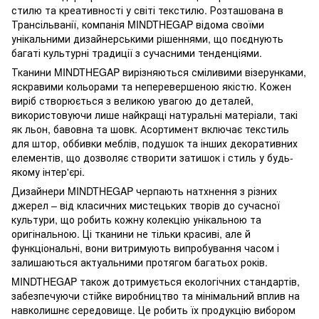
стилю та креативності у світі текстилю. Розташована в
Трансільванії, компанія MINDTHEGAP відома своїми
унікальними дизайнерськими рішеннями, що поєднують
багаті культурні традиції з сучасними тенденціями.
Тканини MINDTHEGAP вирізняються сміливими візерунками,
яскравими кольорами та неперевершеною якістю. Кожен
виріб створюється з великою увагою до деталей,
використовуючи лише найкращі натуральні матеріали, такі
як льон, бавовна та шовк. Асортимент включає текстиль
для штор, оббивки меблів, подушок та інших декоративних
елементів, що дозволяє створити затишок і стиль у будь-
якому інтер'єрі.
Дизайнери MINDTHEGAP черпають натхнення з різних
джерел – від класичних мистецьких творів до сучасної
культури, що робить кожну колекцію унікальною та
оригінальною. Ці тканини не тільки красиві, але й
функціональні, вони витримують випробування часом і
залишаються актуальними протягом багатьох років.
MINDTHEGAP також дотримується екологічних стандартів,
забезпечуючи стійке виробництво та мінімальний вплив на
навколишнє середовище. Це робить їх продукцію вибором