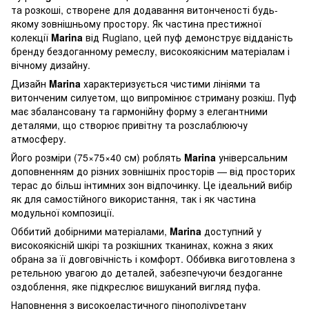
та розкоші, створене для додавання витонченості будь-
якому зовнішньому простору. Як частина престижної
колекції
Marina
від Rugiano, цей пуф демонструє відданість
бренду бездоганному ремеслу, високоякісним матеріалам і
вічному дизайну.
Дизайн
Marina
характеризується чистими лініями та
витонченим силуетом, що випромінює стриману розкіш. Пуф
має збалансовану та гармонійну форму з елегантними
деталями, що створює привітну та розслаблюючу
атмосферу.
Його розміри (75×75×40 см) роблять
Marina
універсальним
доповненням до різних зовнішніх просторів — від просторих
терас до більш інтимних зон відпочинку. Це ідеальний вибір
як для самостійного використання, так і як частина
модульної композиції.
Оббитий добірними матеріалами,
Marina
доступний у
високоякісній шкірі та розкішних тканинах, кожна з яких
обрана за її довговічність і комфорт. Оббивка виготовлена з
ретельною увагою до деталей, забезпечуючи бездоганне
оздоблення, яке підкреслює вишуканий вигляд пуфа.
Наповнення з високоеластичного пінополіуретану