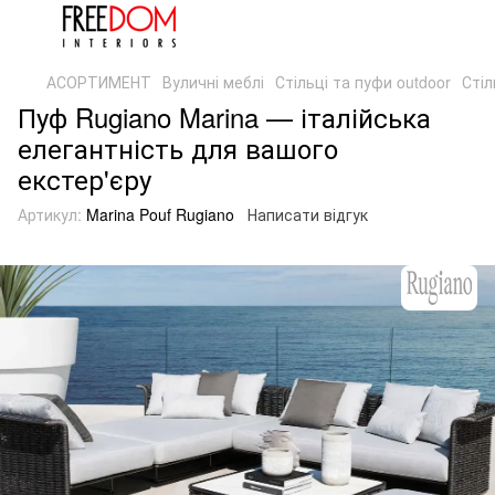
АСОРТИМЕНТ
Вуличні меблі
Стільці та пуфи outdoor
Стіл
Пуф Rugiano Marina — італійська
елегантність для вашого
екстер'єру
Артикул:
Marina Pouf Rugiano
Написати відгук