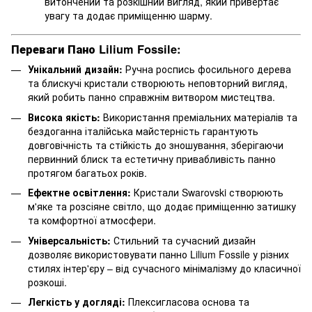
витончений та розкішний вигляд, який привертає
увагу та додає приміщенню шарму.
Переваги Пано Lilium Fossile:
Унікальний дизайн:
Ручна роспись фосильного дерева
та блискучі кристали створюють неповторний вигляд,
який робить панно справжнім витвором мистецтва.
Висока якість:
Використання преміальних матеріалів та
бездоганна італійська майстерність гарантують
довговічність та стійкість до зношування, зберігаючи
первинний блиск та естетичну привабливість панно
протягом багатьох років.
Ефектне освітлення:
Кристали Swarovski створюють
м'яке та розсіяне світло, що додає приміщенню затишку
та комфортної атмосфери.
Універсальність:
Стильний та сучасний дизайн
дозволяє використовувати панно Lilium Fossile у різних
стилях інтер'єру – від сучасного мінімалізму до класичної
розкоші.
Легкість у догляді:
Плексигласова основа та