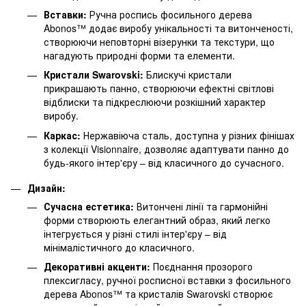
Вставки:
Ручна роспись фосильного дерева
Abonos™ додає виробу унікальності та витонченості,
створюючи неповторні візерунки та текстури, що
нагадують природні форми та елементи.
Кристали Swarovski:
Блискучі кристали
прикрашають панно, створюючи ефектні світлові
відблиски та підкреслюючи розкішний характер
виробу.
Каркас:
Нержавіюча сталь, доступна у різних фінішах
з колекції Visionnaire, дозволяє адаптувати панно до
будь-якого інтер'єру – від класичного до сучасного.
Дизайн:
Сучасна естетика:
Витончені лінії та гармонійні
форми створюють елегантний образ, який легко
інтегрується у різні стилі інтер'єру – від
мінімалістичного до класичного.
Декоративні акценти:
Поєднання прозорого
плексигласу, ручної росписної вставки з фосильного
дерева Abonos™ та кристалів Swarovski створює