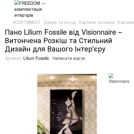
АСОРТИМЕНТ
Декор та посуд
Картини та панно
Картини
Пано Lilium Fossile від Visionnaire –
Витончена Розкіш та Стильний
Дизайн для Вашого Інтер'єру
Артикул:
Lilium Fossile
Написати відгук