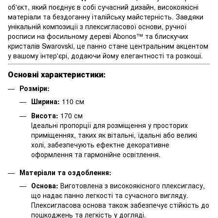
об'єкт, який поєднує в собі сучасний дизайн, високоякісні
матеріали та бездоганну італійську майстерність. Завдяки
унікальній композиції з плексигласової основи, ручної
росписи на фосильному дереві Abonos™ та блискучих
кристалів Swarovski, це панно стане центральним акцентом
у вашому інтер'єрі, додаючи йому елегантності та розкоші.
Основні характеристики:
Розміри:
Ширина:
110 см
Висота:
170 см
Ідеальні пропорції для розміщення у просторих
приміщеннях, таких як вітальні, їдальні або великі
холі, забезпечують ефектне декоративне
оформлення та гармонійне освітлення.
Матеріали та оздоблення:
Основа:
Виготовлена з високоякісного плексигласу,
що надає панно легкості та сучасного вигляду.
Плексигласова основа також забезпечує стійкість до
пошкоджень та легкість у догляді.