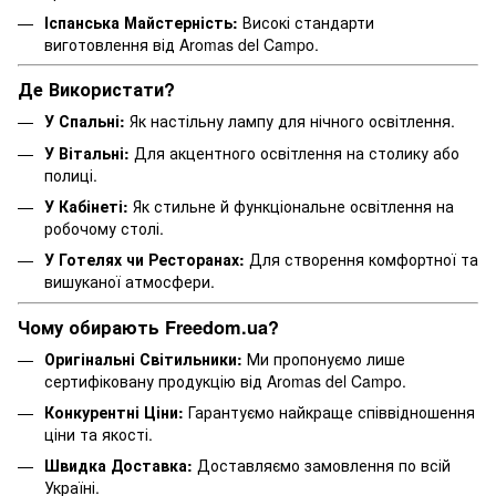
Іспанська Майстерність:
Високі стандарти
виготовлення від Aromas del Campo.
Де Використати?
У Спальні:
Як настільну лампу для нічного освітлення.
У Вітальні:
Для акцентного освітлення на столику або
полиці.
У Кабінеті:
Як стильне й функціональне освітлення на
робочому столі.
У Готелях чи Ресторанах:
Для створення комфортної та
вишуканої атмосфери.
Чому обирають Freedom.ua?
Оригінальні Світильники:
Ми пропонуємо лише
сертифіковану продукцію від Aromas del Campo.
Конкурентні Ціни:
Гарантуємо найкраще співвідношення
ціни та якості.
Швидка Доставка:
Доставляємо замовлення по всій
Україні.