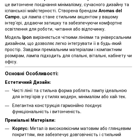
це витончене поєднання мінімалізму, сучасного дизайну та
іспанської майстерності. Створена брендом
Aromas del
Campo
, ця лампа стане стильним акцентом у вашому
інтер’єрі, додаючи затишку та забезпечуючи комфортне
освітлення для роботи, читання або відпочинку.
Модель
Ipon
вирізняється чіткими лініями та універсальним
дизайном, що дозволяє легко інтегрувати її в будь-який
простір. Завдяки преміальним матеріалам і компактним
розмірам, лампа підходить для спальні, вітальні, кабінету чи
офісу.
Основні Особливості:
Естетичний Дизайн:
Чисті лінії та стильна форма роблять лампу ідеальною
для інтер’єрів у стилях модерн, мінімалізм або хай-тек.
Елегантна конструкція гармонійно поєднує
функціональність і витонченість.
Преміальні Матеріали:
Корпус:
Метал із високоякісним матовим або глянцевим
покриттям, яке забезпечує довговічність і стильний