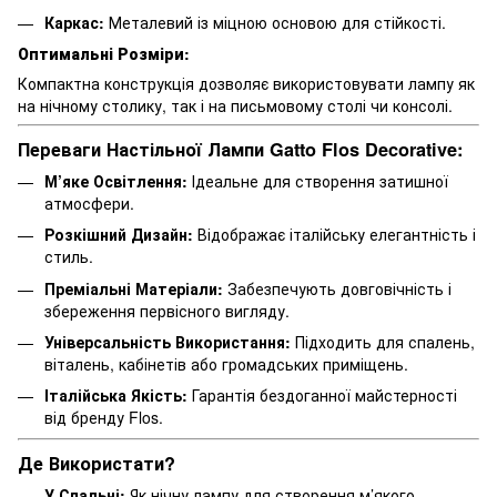
Каркас:
Металевий із міцною основою для стійкості.
Оптимальні Розміри:
Компактна конструкція дозволяє використовувати лампу як
на нічному столику, так і на письмовому столі чи консолі.
Переваги Настільної Лампи Gatto Flos Decorative:
М’яке Освітлення:
Ідеальне для створення затишної
атмосфери.
Розкішний Дизайн:
Відображає італійську елегантність і
стиль.
Преміальні Матеріали:
Забезпечують довговічність і
збереження первісного вигляду.
Універсальність Використання:
Підходить для спалень,
віталень, кабінетів або громадських приміщень.
Італійська Якість:
Гарантія бездоганної майстерності
від бренду Flos.
Де Використати?
У Спальні:
Як нічну лампу для створення м’якого