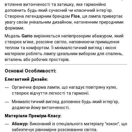
втілення витонченості та затишку, яке гармонійно
доповнить будь-який сучасний чи класичний інтер’єр.
Створена легендарним брендом
Flos
, ця лампа привертає
увагу своїм унікальним дизайном, натхненним природними
формами.
Модель
Gatto
вирізняється напівпрозорим абажуром, який
створює м’яке, розсіяне світло, наповнюючи приміщення
теплом та комфортом. Її мінімалістичний вигляд і якісні
матеріали роблять лампу ідеальним вибором для спалень,
віталень або робочих просторів.
Основні Особливості:
Елегантний Дизайн:
Органічна форма лампи, що нагадує повітряну кулю,
створює відчуття легкості та гармонії.
Мінімалістичний вигляд доповнює будь-який інтер’єр,
додаючи йому витонченості.
Матеріали Преміум-Класу:
Абажур:
Виконаний із спеціального матеріалу "кокон", що
забезпечує рівномірне розсіювання світла.