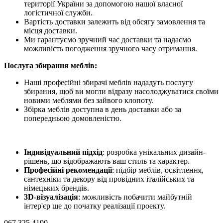
території України за допомогою нашої власної
логістичної служби.
Вартість доставки залежить від обсягу замовлення та
місця доставки.
Ми гарантуємо зручний час доставки та надаємо
можливість погодження зручного часу отримання.
Послуга збирання меблів:
Наші професійні збирачі меблів нададуть послугу
збирання, щоб ви могли відразу насолоджуватися своїми
новими меблями без зайвого клопоту.
Збірка меблів доступна в день доставки або за
попередньою домовленістю.
Індивідуальний підхід
: розробка унікальних дизайн-
рішень, що відображають ваш стиль та характер.
Професійні рекомендації
: підбір меблів, освітлення,
сантехніки та декору від провідних італійських та
німецьких брендів.
3D-візуалізація
: можливість побачити майбутній
інтер'єр ще до початку реалізації проекту.
067 325 4190