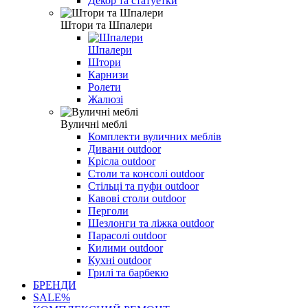
Декор та статуетки
Штори та Шпалери
Шпалери
Штори
Карнизи
Ролети
Жалюзі
Вуличні меблі
Комплекти вуличних меблів
Дивани outdoor
Крісла outdoor
Столи та консолі outdoor
Стільці та пуфи outdoor
Кавові столи outdoor
Перголи
Шезлонги та ліжка outdoor
Парасолі outdoor
Килими outdoor
Кухні outdoor
Грилі та барбекю
БРЕНДИ
SALE%