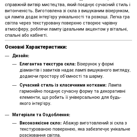
справжній витвір мистецтва, який поєднує сучасний стиль і
витонченість. Виготовлена зі скла з вишуканим візерунком,
ця лампа додає інтер'єру унікальності та розкоші. Легка гра
світла через текстуровану поверхню створює чарівну
атмосферу, роблячи лампу ідеальним акцентом у вітальні,
спальні або кабінеті.
Основні Характеристики:
Дизайн:
Елегантна текстура скла:
Візерунок у формі
діамантів і завитків надає лампі вишуканого вигляду,
додаючи простору об’ємності та шарму.
Сучасний стиль із класичними нотками:
Лампа
гармонійно поєднує сучасну форму та декоративні
елементи, що робить її універсальною для будь-
якого інтер'єру.
Матеріали та Оздоблення:
Високоякісне скло:
Абажур виготовлений зі скла з
текстурованою поверхнею, яка забезпечує унікальне
розсіювання світла.